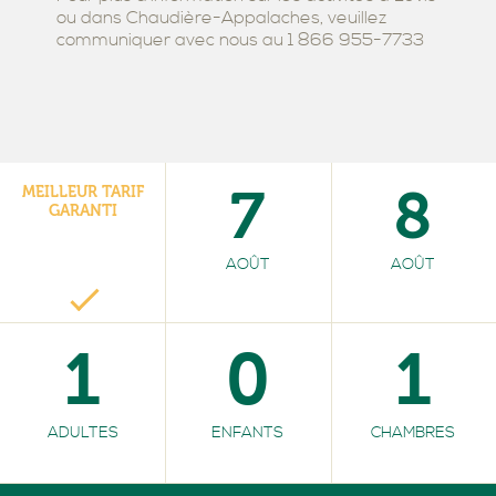
ou dans Chaudière-Appalaches, veuillez
communiquer avec nous au 1 866 955-7733
7
8
MEILLEUR TARIF
GARANTI
AOÛT
AOÛT
1
0
1
ADULTES
ENFANTS
CHAMBRES