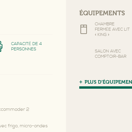
ÉQUIPEMENTS
CHAMBRE
FERMÉE AVEC LIT
« KING »
CAPACITÉ DE 4
PERSONNES
SALON AVEC
COMPTOIR-BAR
2 TÉLÉVISEURS
PLUS D'ÉQUIPEME
43" À ÉCRAN
PLAT AVEC CÂBLE
ET PRISE POUR
JEUX VIDÉO
’accommoder 2
TABLE RONDE DE
30 POUCES
ec frigo, micro-ondes