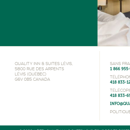
QUALITY INN & SUITES LÉVIS,
SANS FRAI
5800 RUE DES ARPENTS
1 866 955
LÉVIS (QUÉBEC)
TÉLÉPHON
G6V 0B5 CANADA
418 833-1
TÉLÉCOPI
418 833-6
INFO@QU
POLITIQU