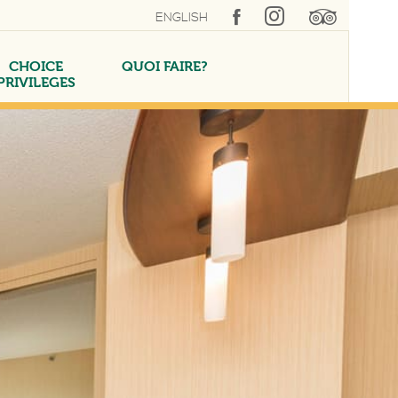
ENGLISH
CHOICE
QUOI FAIRE?
PRIVILEGES
SUITE LÉVIS
PISCINE INTÉRIEURE
RÉUNIONS SUR MESURE