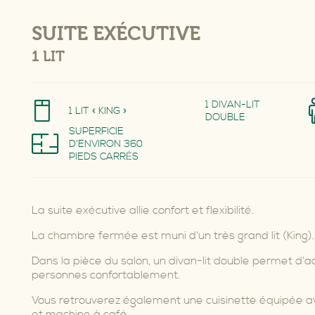
SUITE EXÉCUTIVE
1 LIT
1 DIVAN-LIT
1 LIT « KING »
DOUBLE
SUPERFICIE
D’ENVIRON 360
PIEDS CARRÉS
La suite exécutive allie confort et flexibilité.
La chambre fermée est muni d’un très grand lit (King).
Dans la pièce du salon, un divan-lit double permet d
personnes confortablement.
Vous retrouverez également une cuisinette équipée av
et machine à café.