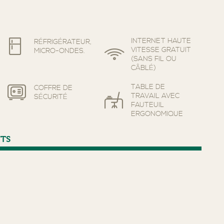
INTERNET HAUTE
RÉFRIGÉRATEUR,
VITESSE GRATUIT
MICRO-ONDES.
(SANS FIL OU
CÂBLÉ)
TABLE DE
COFFRE DE
TRAVAIL AVEC
SÉCURITÉ
FAUTEUIL
ERGONOMIQUE
RADIO-RÉVEIL
CAFETIÈRE AVEC
NTS
AVEC
CAFÉ ET THÉ
BRANCHEMENT
INCLUS
POUR MP3 ET
IPOD
TÉLÉPHONE
MAINS LIBRES