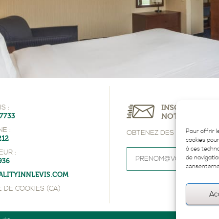
INSCRIVEZ-VO
S :
NOTRE INFOLE
-7733
E :
Pour offrir 
OBTENEZ DES OFFRES EXC
212
cookies pour
à ces techn
EUR :
de navigatio
936
consentement
ALITYINNLEVIS.COM
E DE COOKIES (CA)
Ac