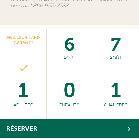
nous au 1 866 955-7733.
6
7
MEILLEUR TARIF
GARANTI
AOÛT
AOÛT
1
0
1
ADULTES
ENFANTS
CHAMBRES
RÉSERVER