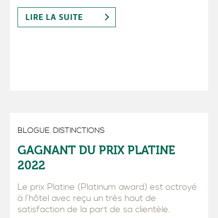
LIRE LA SUITE
BLOGUE
,
DISTINCTIONS
GAGNANT DU PRIX PLATINE
2022
Le prix Platine (Platinum award) est octroyé
à l’hôtel avec reçu un très haut de
satisfaction de la part de sa clientèle.