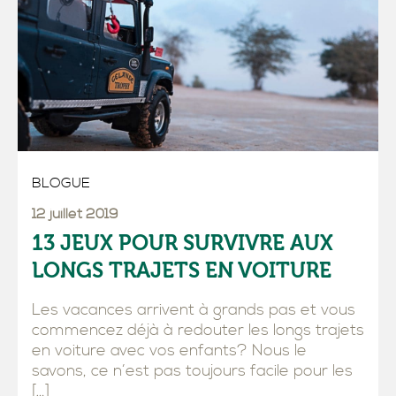
BLOGUE
12 juillet 2019
13 JEUX POUR SURVIVRE AUX
LONGS TRAJETS EN VOITURE
Les vacances arrivent à grands pas et vous
commencez déjà à redouter les longs trajets
en voiture avec vos enfants? Nous le
savons, ce n’est pas toujours facile pour les
[…]