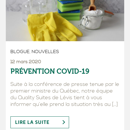
BLOGUE
,
NOUVELLES
12 mars 2020
PRÉVENTION COVID-19
Suite à la conférence de presse tenue par le
premier ministre du Québec, notre équipe
du Quality Suites de Lévis tient à vous
informer qu’elle prend la situation très au […]
LIRE LA SUITE